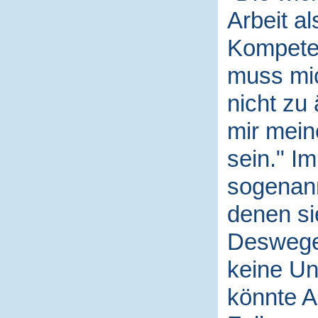
Arbeit al
Kompeten
muss mi
nicht zu
mir mein
sein." I
sogenann
denen si
Deswegen
keine Un
könnte A