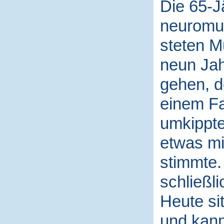
Die 65-Jä
neuromus
steten M
neun Jah
gehen, d
einem Fa
umkippte
etwas mit
stimmte. 
schließl
Heute sit
und kann