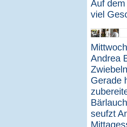
Auf dem B
viel Ges
Mittwoch 
Andrea B
Zwiebeln
Gerade h
zubereite
Bärlauch
seufzt A
Mittages