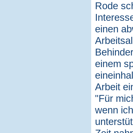
Rode sch
Interess
einen a
Arbeitsal
Behinder
einem sp
eineinha
Arbeit e
"Für mich
wenn ich
unterstüt