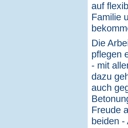
auf flexi
Familie 
bekomm
Die Arbe
pflegen e
- mit al
dazu geh
auch gege
Betonung
Freude an
beiden -