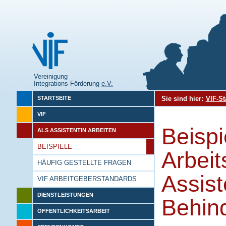
Vereinigung
Integrations-Förderung
e.V.
Sie sind hier:
VIF-St
STARTSEITE
VIF
Beisp
ALS ASSISTENTIN ARBEITEN
BEISPIELE
Arbeit
HÄUFIG GESTELLTE FRAGEN
Assist
VIF ARBEITGEBERSTANDARDS
DIENSTLEISTUNGEN
Behin
ÖFFENTLICHKEITSARBEIT