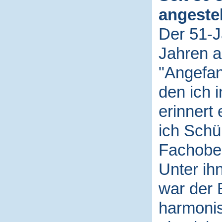
angestel
Der 51-Jä
Jahren a
"Angefan
den ich i
erinnert 
ich Schü
Fachober
Unter ih
war der 
harmonis