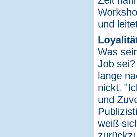
Zeit nah
Workshop
und leite
Loyalität
Was sein
Job sei?
lange na
nickt. "I
und Zuve
Publizist
weiß si
zurückz