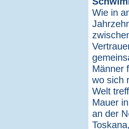
Schwim
Wie in a
Jahrzehn
zwische
Vertraue
gemeins
Männer 
wo sich 
Welt tref
Mauer in
an der N
Toskana,