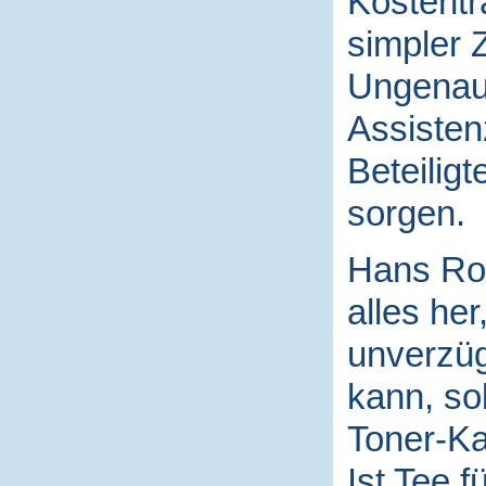
Kostentr
simpler 
Ungenaui
Assisten
Beteilig
sorgen.
Hans Rod
alles her
unverzüg
kann, sob
Toner-Ka
Ist Tee f