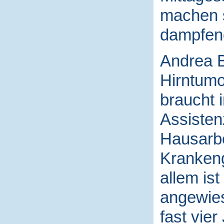
machen s
dampfend
Andrea Bü
Hirntumo
braucht 
Assisten
Hausarbe
Krankeng
allem ist
angewies
fast vie