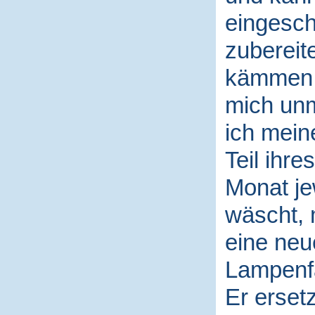
eingesch
zubereit
kämmen o
mich unm
ich mein
Teil ihr
Monat jew
wäscht, 
eine neu
Lampenfa
Er erset