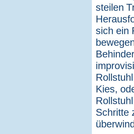
steilen 
Herausfo
sich ein 
bewegen,
Behinder
improvis
Rollstuh
Kies, od
Rollstuhl
Schritte
überwin