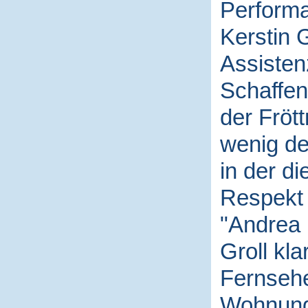
Performa
Kerstin G
Assistenz
Schaffen
der Fröt
wenig de
in der d
Respekt 
"Andrea i
Groll kl
Fernsehe
Wohnung 