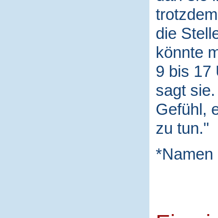
trotzdem 
die Stel
könnte m
9 bis 17
sagt sie
Gefühl, 
zu tun."
*Namen 