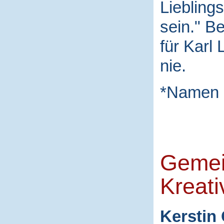
Liebling
sein." B
für Karl
nie.
*Namen 
Gemei
Kreati
Kerstin 