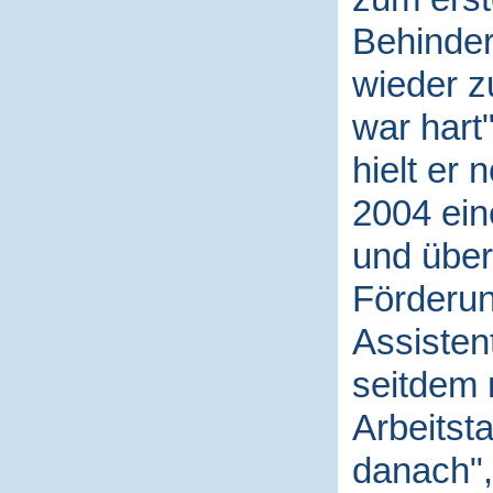
Behinder
wieder z
war hart"
hielt er 
2004 ein
und über
Förderun
Assisten
seitdem 
Arbeitsta
danach", 