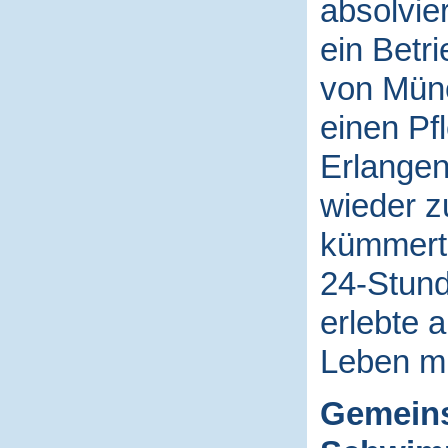
absolvie
ein Betr
von Münc
einen Pf
Erlangen
wieder 
kümmerte
24-Stund
erlebte 
Leben mi
Gemeins