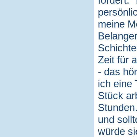
fordert: 
persönli
meine Me
Belangen
Schichte
Zeit für 
- das hö
ich eine
Stück arb
Stunden.
und soll
würde si