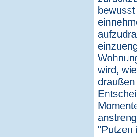
bewusst 
einnehme
aufzudrä
einzueng
Wohnung 
wird, wi
draußen g
Entschei
Momente,
anstreng
"Putzen 