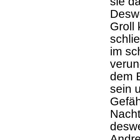
sie d
Deswe
Groll
schli
im sc
verun
dem E
sein 
Gefäh
Nacht
deswe
Andre