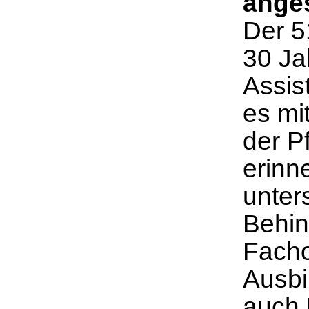
anges
Der 51
30 Ja
Assis
es mit
der P
erinn
unter
Behin
Facho
Ausbi
auch 