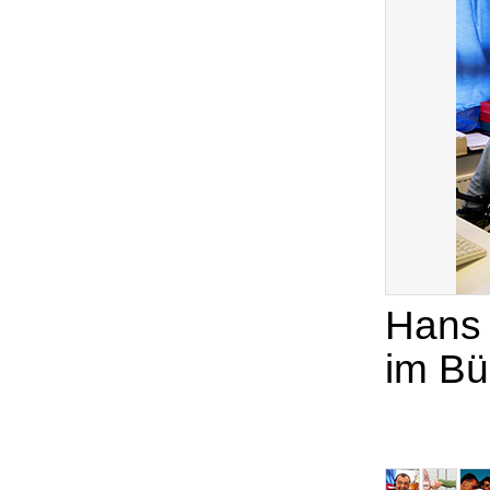
Hans 
im Bü