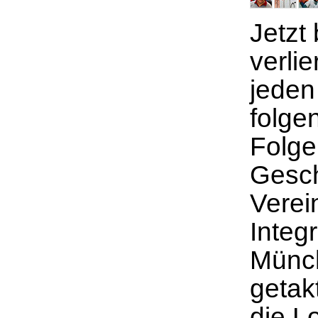
Jetzt
verli
jeden
folge
Folge
Gesch
Verei
Integ
Münch
getakt
die L