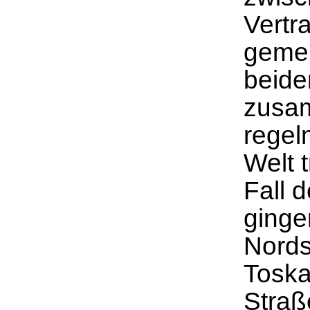
Vertr
gemei
beide
zusam
regel
Welt 
Fall d
ginge
Nords
Toska
Straß