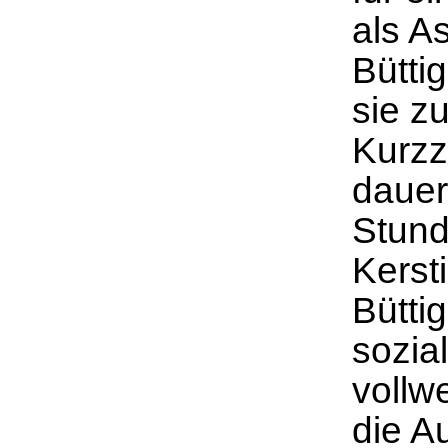
als A
Bütti
sie z
Kurzz
dauer
Stund
Kersti
Büttig
sozia
vollwe
die A