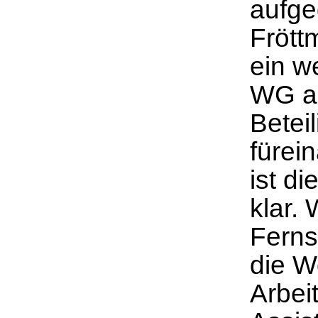
aufge
Frött
ein w
WG au
Betei
fürei
ist di
klar.
Ferns
die W
Arbei