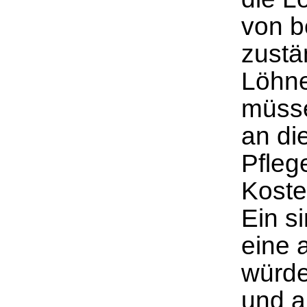
von b
zustä
Löhne
müsse
an di
Pfleg
Koste
Ein s
eine 
würde
und a