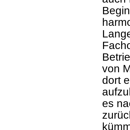
Begin
harmo
Lange
Facho
Betri
von M
dort 
aufzu
es na
zurüc
kümme