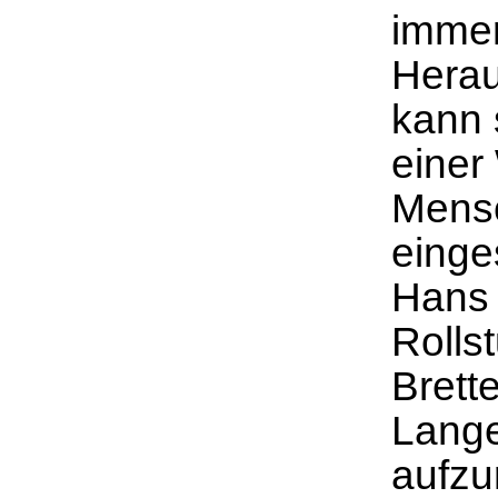
immer
Herau
kann s
einer
Mens
einges
Hans 
Rolls
Brette
Lange
aufzu