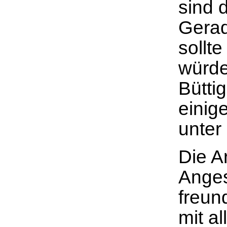
sind 
Gerad
sollt
würde
Büttig
einig
unter
Die A
Anges
freun
mit a