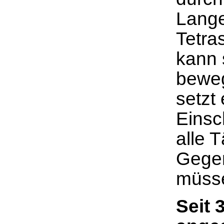
Lange
Tetra
kann 
beweg
setzt 
Einsc
alle 
Gege
müss
Seit 