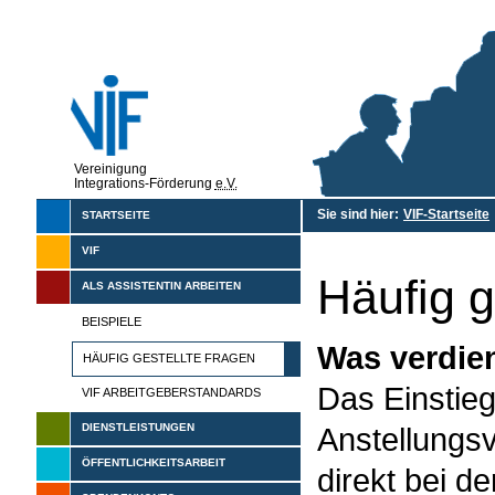
Vereinigung
Integrations-Förderung
e.V.
Sie sind hier:
VIF-Startseite
STARTSEITE
VIF
Häufig g
ALS ASSISTENTIN ARBEITEN
BEISPIELE
Was verdien
HÄUFIG GESTELLTE FRAGEN
Das Einstieg
VIF ARBEITGEBERSTANDARDS
DIENSTLEISTUNGEN
Anstellungsv
ÖFFENTLICHKEITSARBEIT
direkt bei de