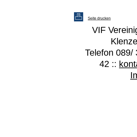
Seite drucken
VIF Vereini
Klenze
Telefon 089/ 
42 ::
kont
I