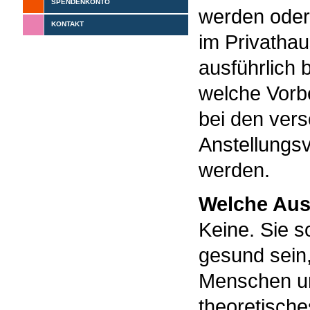
SPENDENKONTO
werden oder
KONTAKT
im Privathau
ausführlich 
welche Vorb
bei den ver
Anstellungsv
werden.
Welche Aus
Keine. Sie s
gesund sein,
Menschen u
theoretische