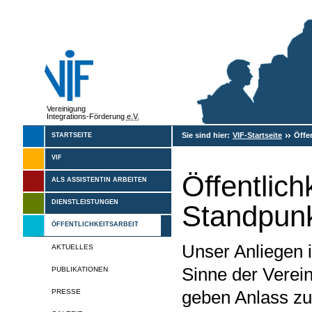
Vereinigung
Integrations-Förderung
e.V.
Sie sind hier:
VIF-Startseite
Öffen
STARTSEITE
VIF
Öffentlich
ALS ASSISTENTIN ARBEITEN
DIENSTLEISTUNGEN
Standpunk
ÖFFENTLICHKEITSARBEIT
Unser Anliegen i
AKTUELLES
Sinne der Verein
PUBLIKATIONEN
geben Anlass zu
PRESSE