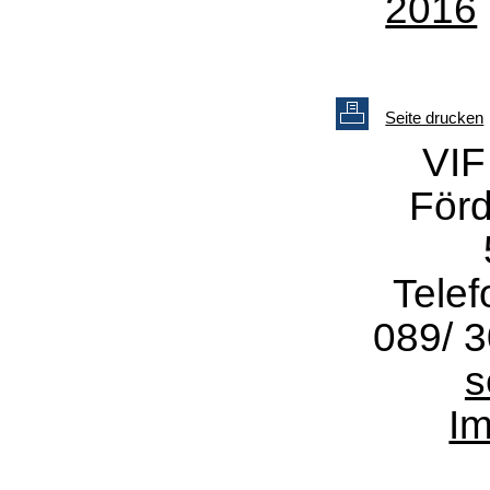
2016
Seite drucken
VIF
Förd
Telef
089/ 3
s
I