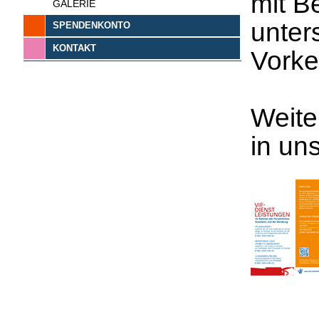
mit B
GALERIE
unter
SPENDENKONTO
KONTAKT
Vorke
Weite
in uns