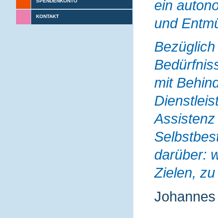
ein auto
SPENDENKONTO
KONTAKT
und Entm
Bezüglich 
Bedürfni
mit Behind
Dienstleis
Assistenz 
Selbstbes
darüber: w
Zielen, zu
Johannes