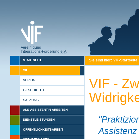
Vereinigung
Integrations-Förderung
e.V.
Sie sind hier:
VIF-Startseite
STARTSEITE
VIF
VIF - Z
VEREIN
GESCHICHTE
Widrigke
SATZUNG
ALS ASSISTENTIN ARBEITEN
"Praktizie
DIENSTLEISTUNGEN
Assistenz
ÖFFENTLICHKEITSARBEIT