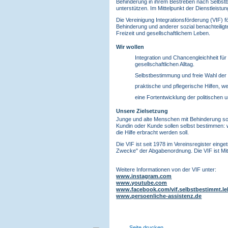
Behinderung in ihrem Bestreben nach Selbs
unterstützen. Im Mittelpunkt der Dienstleistu
Die Vereinigung Integrationsförderung (VIF) f
Behinderung und anderer sozial benachteiligt
Freizeit und gesellschaftlichem Leben.
Wir wollen
Integration und Chancengleichheit fü
gesellschaftlichen Alltag.
Selbstbestimmung und freie Wahl der 
praktische und pflegerische Hilfen, 
eine Fortentwicklung der politischen
Unsere Zielsetzung
Junge und alte Menschen mit Behinderung solle
Kundin oder Kunde sollen selbst bestimmen: wo
die Hilfe erbracht werden soll.
Die VIF ist seit 1978 im Vereinsregister ein
Zwecke" der Abgabenordnung. Die VIF ist Mit
Weitere Informationen von der VIF unter:
www.instagram.com
www.youtube.com
www.facebook.com/vif.selbstbestimmt.l
www.persoenliche-assistenz.de
Seite drucken