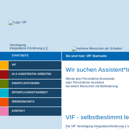
Vereinigung
Integrations-Förderung
e.V.
Sie sind hier: VIF-Startseite
STARTSEITE
VIF
Wir suchen Assistent*
ALS ASSISTENTIN ARBEITEN
Werde jetzt Persönliche Assistentin
oder Persönlicher Assistent
DIENSTLEISTUNGEN
bei einem Menschen mit Behinderung
ÖFFENTLICHKEITSARBEIT
SPENDENKONTO
KONTAKT
VIF - selbstbestimmt l
Die VIF Vereinigung Integrationsförderung e