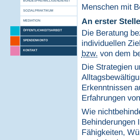
BUNDESFREIWILLIGENDIENST
Menschen mit Be
SOZIALPRAKTIKUM
An erster Stell
MEDIATION
Die Beratung bez
ÖFFENTLICHKEITSARBEIT
individuellen Zi
SPENDENKONTO
KONTAKT
bzw.
von dem be
Die Strategien u
Alltagsbewältig
Erkenntnissen au
Erfahrungen von
Wie nichtbehind
Behinderungen I
Fähigkeiten, W