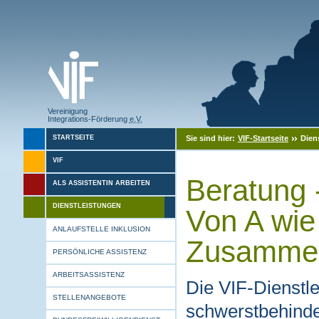
Vereinigung
Integrations-Förderung
e.V.
Sie sind hier:
VIF-Startseite
Dien
STARTSEITE
VIF
Beratung 
ALS ASSISTENTIN ARBEITEN
DIENSTLEISTUNGEN
Von A wie
ANLAUFSTELLE INKLUSION
Zusamme
PERSÖNLICHE ASSISTENZ
ARBEITSASSISTENZ
Die VIF-Dienstle
STELLENANGEBOTE
schwerstbehinde