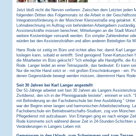
Jetzt bloß nicht die Nerven verlieren: Zwischen dem Letzten jeden
folgenden Dritten des Folgemonats ist die Arbeit in der Geschäftsste
Integrationsförderung in der Münchner Klenzestraße eng getaktet. Kar
Lohnabrechnung im Auftrag von behinderten Arbeitgebern zuständig.
Assistenzkräfte müssen berechnet, Mitteilungen an die Stadt Münch
weitere Kostenträger versandt werden. Ein simpler Zahlendreher od
würden bei den Assistenzkräften und allen anderen Beteiligten für M
Hans Rode ist zeitig im Büro und richtet alles her, damit Karl Langer
loslegen kann, sobald er eintrifft. Sind genügend Toner-Kartuschen f
die Mitarbeiter im Büro gekocht? "Ich erledige alle Handgriffe, die K
Rode. Langer leidet an einer Tetraspastik, das bedeutet: Er kann s
Nur die rechte Hand setzt er - mit großen Einschränkungen - ein. Pra
denen Gegenstände bewegt werden müssen, übernimmt Hans Rode
Seit 30 Jahren bei Karl Langer angestellt
Der 51-Jährige arbeitet seit fast 30 Jahren als Langers Assistenzkr
Zivildienst, den ich in der Pfennigparade leistete", erinnert er sich.
mit Behinderung an der Fachoberschule bei ihrer Ausbildung." Unter
war der Beginn einer langen und harmonischen Arbeitsbeziehung: La
Fachoberschule ein Betriebswirtschafts-Studium, zog von München 
Pflegedienst mit aufzubauen. Von Erlangen ging es nach einiger Ze
Rode kümmerte sich während dieser Zeit in 24-Stunden-Schichten um
Veränderungen in Langers Leben mit.
Gemeinsam in den Urlaub, zum Schwimmen und zum Tanzen