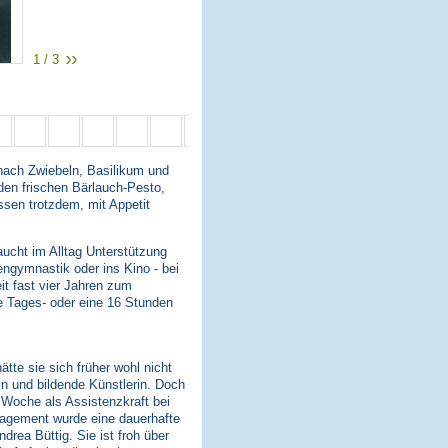
1 / 3
 nach Zwiebeln, Basilikum und
 den frischen Bärlauch-Pesto,
ssen trotzdem, mit Appetit
aucht im Alltag Unterstützung
engymnastik oder ins Kino - bei
eit fast vier Jahren zum
e Tages- oder eine 16 Stunden
tte sie sich früher wohl nicht
rin und bildende Künstlerin. Doch
o Woche als Assistenzkraft bei
gagement wurde eine dauerhafte
drea Büttig. Sie ist froh über