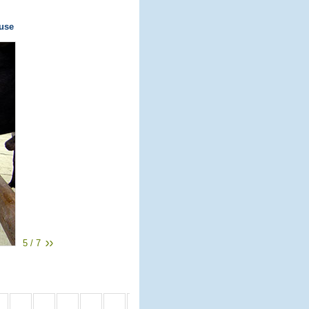
ause
5 / 7