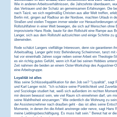
Wie in anderen Arbeitsverhältnissen, die Jahrzehnte überdauern, 
das Vertrauen und der Schatz an gemeinsamen Erfahrungen. Die 
nach Taizé, wo sich regelmäßig Christen aus aller Welt treffen, erle
Berlin mit, gingen auf Radtour an der Nordsee, machten Urlaub in d
Straßen und steilen Treppen immer wieder vor Herausforderungen ste
Rollstuhlfahrer in einer Welt bewegen, die sich auf Menschen ohne B
improvisierte Hans Rode, baute für den Rollstuhl eine Rampe aus Bre
Langer, sich aus dem Rollstuhl aufzurichten und einige Schritte zu 
überwinden.
Rode schätzt Langers vielfältige Interessen, denn sie garantieren 
Arbeitsalltag. Langer geht trotz Behinderung Schwimmen, tanzt mit 
hat vor eineinhalb Jahren sogar neben seiner Arbeit ein Theologie-
es ein richtig gutes Gefühl, wenn ich Karl bei seinen Hobbies unterst
Zeit nahmen die beiden an einem Oster-Workshop des Augustiner-Orde
eine Arbeitsgruppe.
Loyalität ist alles
Was seine Schlüsselqualifikation für den Job sei? "Loyalität", sag
und Karl Langer nickt. "Ich schätze seine Pünktlichkeit und Zuverläs
und Soziologie studiert hat, weiß sich außerdem im rechten Mome
mir dessen bewusst sein, wie viel Raum ich einnehmen darf, um mic
seine Wahlfreiheit einzuengen." Wie ordentlich die Wohnung zu sein 
der Assistenznehmer nach draußen geht - das ist alles seine Entsc
Momente, in denen ihn die Arbeit anstrenge oder nerve, sagt Hans R
meine Lieblingsbeschäftigung. Es muss halt sein." Bereut hat er die