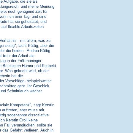
ie Aufgabe, die sie als
chslungsreich, und meine Meinung
leibt noch genügend Zeit für
wenn ich eine Tag- und eine
ade hat sie geheiratet, und
uf flexible Arbeitszeiten
Verhältnis - mit allem, was zu
seitig", lacht Büttig, aber die
det die beiden - Andrea Büttig
trotz der Arbeit als
tag in der Fröttmaninger
ie Beteiligten Humor und Respekt
klar. Was gekocht wird, ob der
eberin hat die
er Vorschläge, beispielsweise
achmittag geht. Ihr Geschick
und Schnittlauch wächst.
soziale Kompetenz", sagt Kerstin
 auftreten, aber muss mir
ttig sogenannte dissoziative
ch Kerstin Groll keine
 Fall verunglücken, sollte sie
 das Gefährt verlieren. Auch in