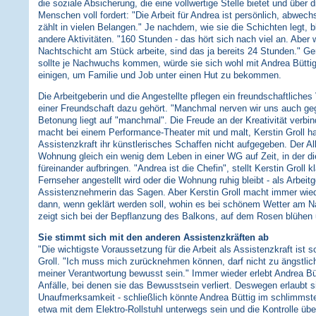
die soziale Absicherung, die eine vollwertige Stelle bietet und über d
Menschen voll fordert: "Die Arbeit für Andrea ist persönlich, abwe
zählt in vielen Belangen." Je nachdem, wie sie die Schichten legt, b
andere Aktivitäten. "160 Stunden - das hört sich nach viel an. Aber 
Nachtschicht am Stück arbeite, sind das ja bereits 24 Stunden." Ger
sollte je Nachwuchs kommen, würde sie sich wohl mit Andrea Büttig a
einigen, um Familie und Job unter einen Hut zu bekommen.
Die Arbeitgeberin und die Angestellte pflegen ein freundschaftliches 
einer Freundschaft dazu gehört. "Manchmal nerven wir uns auch gegen
Betonung liegt auf "manchmal". Die Freude an der Kreativität verbin
macht bei einem Performance-Theater mit und malt, Kerstin Groll hat 
Assistenzkraft ihr künstlerisches Schaffen nicht aufgegeben. Der All
Wohnung gleich ein wenig dem Leben in einer WG auf Zeit, in der d
füreinander aufbringen. "Andrea ist die Chefin", stellt Kerstin Groll 
Fernseher angestellt wird oder die Wohnung ruhig bleibt - als Arbeitg
Assistenznehmerin das Sagen. Aber Kerstin Groll macht immer wied
dann, wenn geklärt werden soll, wohin es bei schönem Wetter am N
zeigt sich bei der Bepflanzung des Balkons, auf dem Rosen blühen 
Sie stimmt sich mit den anderen Assistenzkräften ab
"Die wichtigste Voraussetzung für die Arbeit als Assistenzkraft ist 
Groll. "Ich muss mich zurücknehmen können, darf nicht zu ängstlich
meiner Verantwortung bewusst sein." Immer wieder erlebt Andrea Bü
Anfälle, bei denen sie das Bewusstsein verliert. Deswegen erlaubt si
Unaufmerksamkeit - schließlich könnte Andrea Büttig im schlimmsten
etwa mit dem Elektro-Rollstuhl unterwegs sein und die Kontrolle über