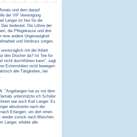
 Monats und dem darauf
lle der VIF Vereinigung
l Langer ist hier für die
 Das bedeutet: Die Löhne der
en, die Pflegekasse und drei
er eine andere Ungenauigkeit
ehrarbeit und Verdruss sorgen.
 unverzüglich mit der Arbeit
ür den Drucker da? Ist Tee für
arl nicht durchführen kann", sagt
eine Extremitäten nicht bewegen.
ktisch alle Tätigkeiten, bei
.
aft. "Angefangen hat es mit dem
 "Damals unterstützte ich Schüler
 ihnen war auch Karl Langer. Es
nger absolvierte nach der
nach Erlangen, um dort einen
it wieder zurück nach München.
 Langer, erlebte alle