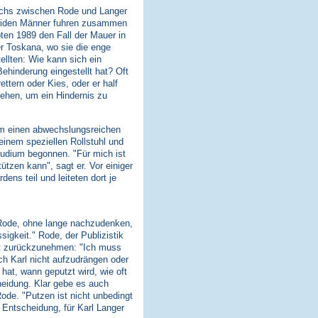
wuchs zwischen Rode und Langer
beiden Männer fuhren zusammen
bten 1989 den Fall der Mauer in
er Toskana, wo sie die enge
llten: Wie kann sich ein
ehinderung eingestellt hat? Oft
ttern oder Kies, oder er half
gehen, um ein Hindernis zu
ihm einen abwechslungsreichen
einem speziellen Rollstuhl und
Studium begonnen. "Für mich ist
ützen kann", sagt er. Vor einiger
ns teil und leiteten dort je
t Rode, ohne lange nachzudenken,
sigkeit." Rode, der Publizistik
nt zurückzunehmen: "Ich muss
h Karl nicht aufzudrängen oder
hat, wann geputzt wird, wie oft
heidung. Klar gebe es auch
ode. "Putzen ist nicht unbedingt
 Entscheidung, für Karl Langer