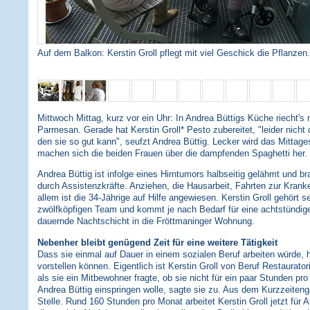
Auf dem Balkon: Kerstin Groll pflegt mit viel Geschick die Pflanzen.
Mittwoch Mittag, kurz vor ein Uhr: In Andrea Büttigs Küche riecht's
Parmesan. Gerade hat Kerstin Groll* Pesto zubereitet, "leider nicht
den sie so gut kann", seufzt Andrea Büttig. Lecker wird das Mittage
machen sich die beiden Frauen über die dampfenden Spaghetti her.
Andrea Büttig ist infolge eines Hirntumors halbseitig gelähmt und br
durch Assistenzkräfte. Anziehen, die Hausarbeit, Fahrten zur Krank
allem ist die 34-Jährige auf Hilfe angewiesen. Kerstin Groll gehört s
zwölfköpfigen Team und kommt je nach Bedarf für eine achtstündig
dauernde Nachtschicht in die Fröttmaninger Wohnung.
Nebenher bleibt genügend Zeit für eine weitere Tätigkeit
Dass sie einmal auf Dauer in einem sozialen Beruf arbeiten würde, hä
vorstellen können. Eigentlich ist Kerstin Groll von Beruf Restaurato
als sie ein Mitbewohner fragte, ob sie nicht für ein paar Stunden pr
Andrea Büttig einspringen wolle, sagte sie zu. Aus dem Kurzzeiten
Stelle. Rund 160 Stunden pro Monat arbeitet Kerstin Groll jetzt für An