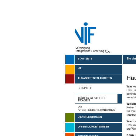
Vereinigung
Integrations-Förderung
e.V.
Sie si
STARTSEITE
VIF
Häu
ALS ASSISTENTIN ARBEITEN
Was ve
BEISPIELE
Das Ein
behinde
verschi
HÄUFIG GESTELLTE
FRAGEN
Welche
VIF
Keine. 
ARBEITGEBERSTANDARDS
für Ihr
Integra
DIENSTLEISTUNGEN
Wann u
Das kom
ÖFFENTLICHKEITSARBEIT
pro Woc
Kann i