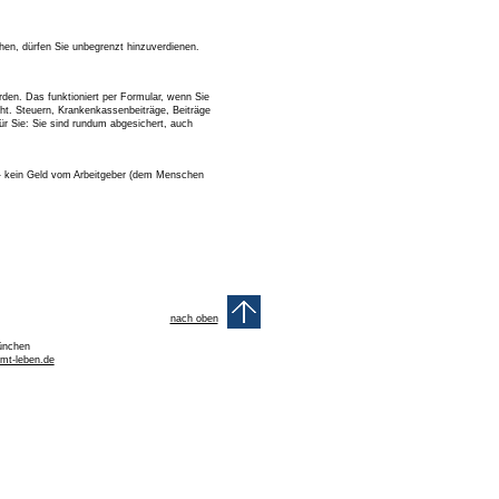
ehen, dürfen Sie unbegrenzt hinzuverdienen.
rden. Das funktioniert per Formular, wenn Sie
cht. Steuern, Krankenkassenbeiträge, Beiträge
ür Sie: Sie sind rundum abgesichert, auch
 - kein Geld vom Arbeitgeber (dem Menschen
nach oben
München
mt-leben.de