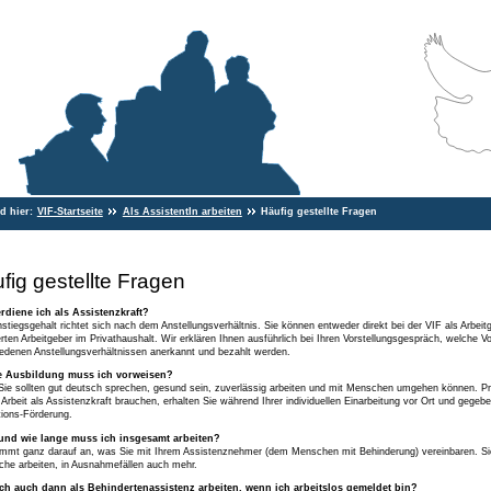
nd hier:
VIF-Startseite
Als AssistentIn arbeiten
Häufig gestellte Fragen
fig gestellte Fragen
rdiene ich als Assistenzkraft?
stiegsgehalt richtet sich nach dem Anstellungsverhältnis. Sie können entweder direkt bei der VIF als Arbei
rten Arbeitgeber im Privathaushalt. Wir erklären Ihnen ausführlich bei Ihren Vorstellungsgespräch, welche 
edenen Anstellungsverhältnissen anerkannt und bezahlt werden.
 Ausbildung muss ich vorweisen?
Sie sollten gut deutsch sprechen, gesund sein, zuverlässig arbeiten und mit Menschen umgehen können. P
e Arbeit als Assistenzkraft brauchen, erhalten Sie während Ihrer individuellen Einarbeitung vor Ort und gegeb
tions-Förderung.
nd wie lange muss ich insgesamt arbeiten?
mt ganz darauf an, was Sie mit Ihrem Assistenznehmer (dem Menschen mit Behinderung) vereinbaren. Sie 
he arbeiten, in Ausnahmefällen auch mehr.
ch auch dann als Behindertenassistenz arbeiten, wenn ich arbeitslos gemeldet bin?