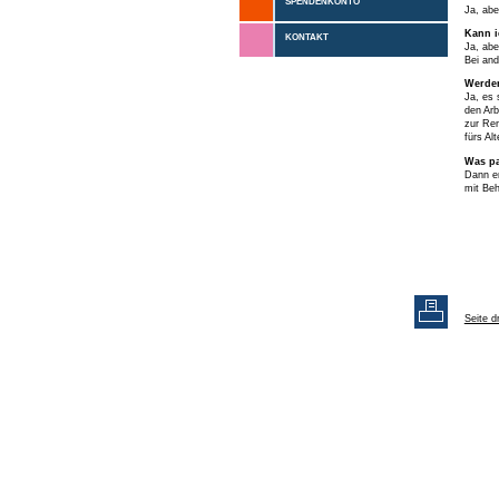
SPENDENKONTO
Ja, abe
Kann i
KONTAKT
Ja, abe
Bei an
Werden
Ja, es 
den Arb
zur Ren
fürs Alt
Was pa
Dann er
mit Beh
Seite d