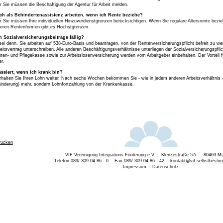
r Sie müssen die Beschäftigung der Agentur für Arbeit melden.
ch als Behindertenassistenz arbeiten, wenn ich Rente beziehe?
r Sie müssen Ihre individuellen Hinzuverdienstgrenzen berücksichtigen. Wenn Sie reguläre Altersrente bezi
deren Rentenformen gibt es Höchstgrenzen.
 Sozialversicherungsbeiträge fällig?
sei denn, Sie arbeiten auf 538-Euro-Basis und beantragen, von der Rentenversicherungspflicht befreit zu we
eitsvertrag unterschreiben. Alle anderen Beschäftigungsverhältnisse unterliegen der Sozialversicherungspfli
ten- und Pflegekasse sowie zur Arbeitslosenversicherung werden vom Arbeitgeber einbehalten. Der Vorteil f
er.
ssiert, wenn ich krank bin?
halten Sie Ihren Lohn weiter. Nach sechs Wochen bekommen Sie - wie in jedem anderen Arbeitsverhältnis
inderung) mehr, sondern Lohnfortzahlung von der Krankenkasse.
rucken
VIF Vereinigung Integrations-Förderung e.V. :: Klenzestraße 57c :: 80469 
Telefon 089/ 309 04 86 - 0 ::
Fax
089/ 309 04 86 - 42 ::
kontakt@vif-selbstbestim
Impressum
::
Datenschutz