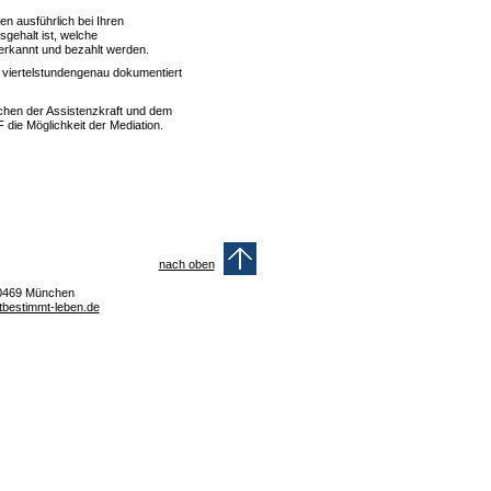
en ausführlich bei Ihren
sgehalt ist, welche
erkannt und bezahlt werden.
 viertelstundengenau dokumentiert
chen der Assistenzkraft und dem
 die Möglichkeit der Mediation.
nach oben
 80469 München
tbestimmt-leben.de