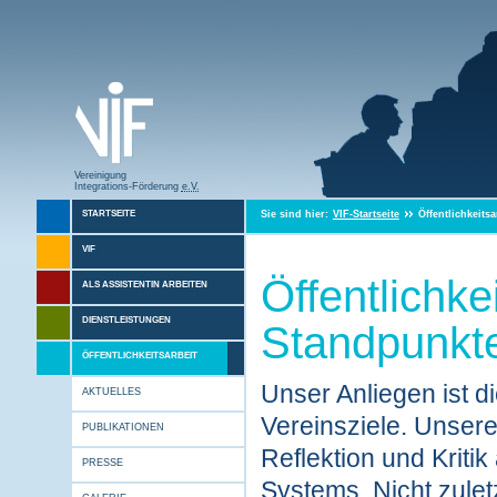
Vereinigung
Integrations-Förderung
e.V.
Sie sind hier:
VIF-Startseite
Öffentlichkeitsa
STARTSEITE
VIF
Öffentlichkei
ALS ASSISTENTIN ARBEITEN
DIENSTLEISTUNGEN
Standpunkte
ÖFFENTLICHKEITSARBEIT
Unser Anliegen ist di
AKTUELLES
Vereinsziele. Unser
PUBLIKATIONEN
Reflektion und Kriti
PRESSE
Systems. Nicht zulet