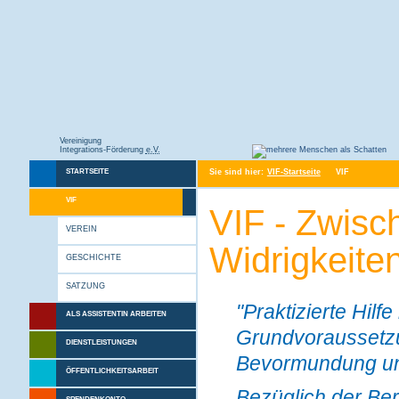
Vereinigung
Integrations-Förderung
e.V.
Sie sind hier:
VIF-Startseite
VIF
STARTSEITE
VIF
VIF - Zwis
VEREIN
Widrigkeite
GESCHICHTE
SATZUNG
"Praktizierte Hilf
ALS ASSISTENTIN ARBEITEN
Grundvoraussetzu
DIENSTLEISTUNGEN
Bevormundung un
ÖFFENTLICHKEITSARBEIT
Bezüglich der Ber