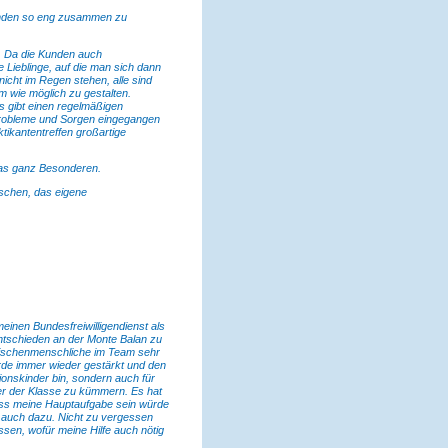
unden so eng zusammen zu
r. Da die Kunden auch
ne Lieblinge, auf die man sich dann
 nicht im Regen stehen, alle sind
 wie möglich zu gestalten.
s gibt einen regelmäßigen
Probleme und Sorgen eingegangen
tikantentreffen großartige
as ganz Besonderen.
schen, das eigene
einen Bundesfreiwilligendienst als
ntschieden an der Monte Balan zu
 Zwischenmenschliche im Team sehr
urde immer wieder gestärkt und den
tionskinder bin, sondern auch für
der der Klasse zu kümmern. Es hat
dass meine Hauptaufgabe sein würde
n auch dazu. Nicht zu vergessen
ssen, wofür meine Hilfe auch nötig