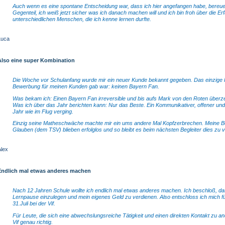
Auch wenn es eine spontane Entscheidung war, dass ich hier angefangen habe, bereue i
Gegenteil, ich weiß jetzt sicher was ich danach machen will und ich bin froh über die E
unterschiedlichen Menschen, die ich kenne lernen durfte.
Luca
Also eine super Kombination
Die Woche vor Schulanfang wurde mir ein neuer Kunde bekannt gegeben. Das einzige K
Bewerbung für meinen Kunden gab war: keinen Bayern Fan.
Was bekam ich: Einen Bayern Fan irreversible und bis aufs Mark von den Roten überze
Was ich über das Jahr berichten kann: Nur das Beste. Ein Kommunikativer, offener und 
Jahr wie im Flug verging.
Einzig seine Matheschwäche machte mir ein ums andere Mal Kopfzerbrechen. Meine 
Glauben (dem TSV) blieben erfolglos und so bleibt es beim nächsten Begleiter dies zu 
Alex
Endlich mal etwas anderes machen
Nach 12 Jahren Schule wollte ich endlich mal etwas anderes machen. Ich beschloß, das
Lernpause einzulegen und mein eigenes Geld zu verdienen. Also entschloss ich mich 
31.Juli bei der Vif.
Für Leute, die sich eine abwechslungsreiche Tätigkeit und einen direkten Kontakt zu 
Vif genau richtig.