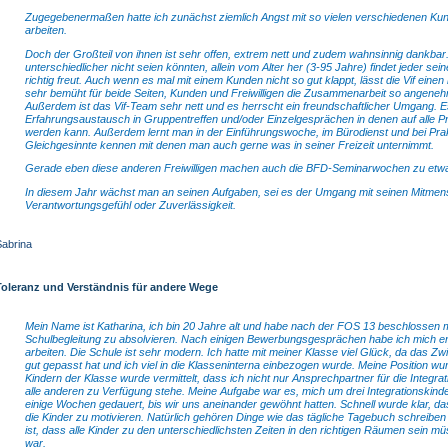
Zugegebenermaßen hatte ich zunächst ziemlich Angst mit so vielen verschiedenen K
arbeiten.
Doch der Großteil von ihnen ist sehr offen, extrem nett und zudem wahnsinnig dankba
unterschiedlicher nicht seien könnten, allein vom Alter her (3-95 Jahre) findet jeder sei
richtig freut. Auch wenn es mal mit einem Kunden nicht so gut klappt, lässt die Vif einen
sehr bemüht für beide Seiten, Kunden und Freiwilligen die Zusammenarbeit so angenehm
Außerdem ist das Vif-Team sehr nett und es herrscht ein freundschaftlicher Umgang. E
Erfahrungsaustausch in Gruppentreffen und/oder Einzelgesprächen in denen auf alle 
werden kann. Außerdem lernt man in der Einführungswoche, im Bürodienst und bei Prak
Gleichgesinnte kennen mit denen man auch gerne was in seiner Freizeit unternimmt.
Gerade eben diese anderen Freiwilligen machen auch die BFD-Seminarwochen zu etw
In diesem Jahr wächst man an seinen Aufgaben, sei es der Umgang mit seinen Mitmen
Verantwortungsgefühl oder Zuverlässigkeit.
Sabrina
Toleranz und Verständnis für andere Wege
Mein Name ist Katharina, ich bin 20 Jahre alt und habe nach der FOS 13 beschlossen m
Schulbegleitung zu absolvieren. Nach einigen Bewerbungsgesprächen habe ich mich e
arbeiten. Die Schule ist sehr modern. Ich hatte mit meiner Klasse viel Glück, da das
gut gepasst hat und ich viel in die Klasseninterna einbezogen wurde. Meine Position w
Kindern der Klasse wurde vermittelt, dass ich nicht nur Ansprechpartner für die Integra
alle anderen zu Verfügung stehe. Meine Aufgabe war es, mich um drei Integrationskin
einige Wochen gedauert, bis wir uns aneinander gewöhnt hatten. Schnell wurde klar, 
die Kinder zu motivieren. Natürlich gehören Dinge wie das tägliche Tagebuch schreibe
ist, dass alle Kinder zu den unterschiedlichsten Zeiten in den richtigen Räumen sein mü
war.