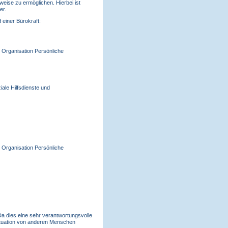
eise zu ermöglichen. Hierbei ist
er.
 einer Bürokraft:
d Organisation Persönliche
iale Hilfsdienste und
d Organisation Persönliche
 Da dies eine sehr verantwortungsvolle
 Situation von anderen Menschen