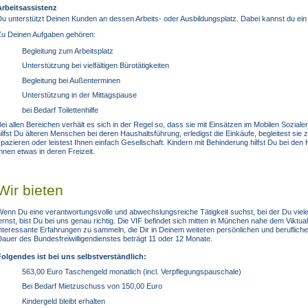
Arbeitsassistenz
u unterstützt Deinen Kunden an dessen Arbeits- oder Ausbildungsplatz. Dabei kannst du ein
Zu Deinen Aufgaben gehören:
Begleitung zum Arbeitsplatz
Unterstützung bei vielfältigen Bürotätigkeiten
Begleitung bei Außenterminen
Unterstützung in der Mittagspause
bei Bedarf Toilettenhilfe
ei allen Bereichen verhält es sich in der Regel so, dass sie mit Einsätzen im Mobilen Soziale
ilfst Du älteren Menschen bei deren Haushaltsführung, erledigst die Einkäufe, begleitest sie
pazieren oder leistest Ihnen einfach Gesellschaft. Kindern mit Behinderung hilfst Du bei de
hnen etwas in deren Freizeit.
Wir bieten
Wenn Du eine verantwortungsvolle und abwechslungsreiche Tätigkeit suchst, bei der Du vie
ernst, bist Du bei uns genau richtig. Die VIF befindet sich mitten in München nahe dem Viktual
nteressante Erfahrungen zu sammeln, die Dir in Deinem weiteren persönlichen und berufliche
auer des Bundesfreiwilligendienstes beträgt 11 oder 12 Monate.
Folgendes ist bei uns selbstverständlich:
563,00 Euro Taschengeld monatlich (incl. Verpflegungspauschale)
Bei Bedarf Mietzuschuss von 150,00 Euro
Kindergeld bleibt erhalten