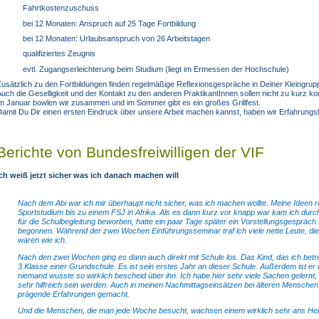
Fahrtkostenzuschuss
bei 12 Monaten: Anspruch auf 25 Tage Fortbildung
bei 12 Monaten: Urlaubsanspruch von 26 Arbeitstagen
qualifiziertes Zeugnis
evtl. Zugangserleichterung beim Studium (liegt im Ermessen der Hochschule)
usätzlich zu den Fortbildungen finden regelmäßige Reflexionsgespräche in Deiner Kleingrupp
uch die Geselligkeit und der Kontakt zu den anderen PraktikantInnen sollen nicht zu kurz 
im Januar bowlen wir zusammen und im Sommer gibt es ein großes Grillfest.
amit Du Dir einen ersten Eindruck über unsere Arbeit machen kannst, haben wir Erfahrungsbe
Berichte von Bundesfreiwilligen der VIF
Ich weiß jetzt sicher was ich danach machen will
Nach dem Abi war ich mir überhaupt nicht sicher, was ich machen wollte. Meine Ideen
Sportstudium bis zu einem FSJ in Afrika. Als es dann kurz vor knapp war kam ich durch 
für die Schulbegleitung beworben, hatte ein paar Tage später ein Vorstellungsgespräch
begonnen. Während der zwei Wochen Einführungsseminar traf ich viele nette Leute, d
waren wie ich.
Nach den zwei Wochen ging es dann auch direkt mit Schule los. Das Kind, das ich betreue
3.Klasse einer Grundschule. Es ist sein erstes Jahr an dieser Schule. Außerdem ist er 
niemand wusste so wirklich bescheid über ihn. Ich habe hier sehr viele Sachen gelernt,
sehr hilfreich sein werden. Auch in meinen Nachmittagseinsätzen bei älteren Menschen 
prägende Erfahrungen gemacht.
Und die Menschen, die man jede Woche besucht, wachsen einem wirklich sehr ans He