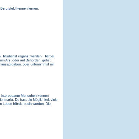
 Berufsfeld kennen lernen.
n Hilfsdienst ergänzt werden. Hierbei
 zum Arzt oder auf Behörden, gehst
n Hausaufgaben, oder unternimmst mit
le interessante Menschen kennen
ienmarkt. Du hast die Möglichkeit viele
n Leben hilfreich sein werden. Die