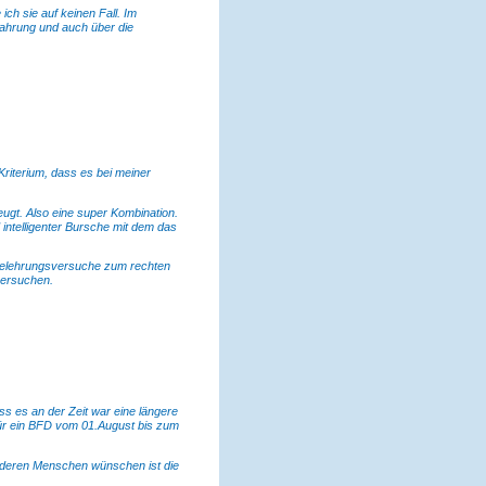
ch sie auf keinen Fall. Im
rfahrung und auch über die
riterium, dass es bei meiner
ugt. Also eine super Kombination.
intelligenter Bursche mit dem das
Belehrungsversuche zum rechten
versuchen.
s es an der Zeit war eine längere
für ein BFD vom 01.August bis zum
anderen Menschen wünschen ist die