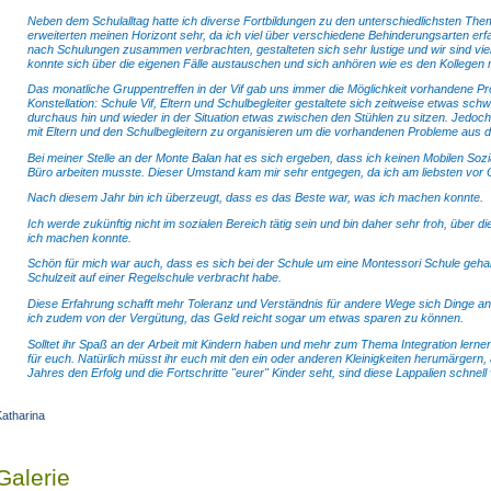
Neben dem Schulalltag hatte ich diverse Fortbildungen zu den unterschiedlichsten The
erweiterten meinen Horizont sehr, da ich viel über verschiedene Behinderungsarten erf
nach Schulungen zusammen verbrachten, gestalteten sich sehr lustige und wir sind v
konnte sich über die eigenen Fälle austauschen und sich anhören wie es den Kollegen mi
Das monatliche Gruppentreffen in der Vif gab uns immer die Möglichkeit vorhandene 
Konstellation: Schule Vif, Eltern und Schulbegleiter gestaltete sich zeitweise etwas schwi
durchaus hin und wieder in der Situation etwas zwischen den Stühlen zu sitzen. Jedoch 
mit Eltern und den Schulbegleitern zu organisieren um die vorhandenen Probleme aus d
Bei meiner Stelle an der Monte Balan hat es sich ergeben, dass ich keinen Mobilen Soz
Büro arbeiten musste. Dieser Umstand kam mir sehr entgegen, da ich am liebsten vor Or
Nach diesem Jahr bin ich überzeugt, dass es das Beste war, was ich machen konnte.
Ich werde zukünftig nicht im sozialen Bereich tätig sein und bin daher sehr froh, über d
ich machen konnte.
Schön für mich war auch, dass es sich bei der Schule um eine Montessori Schule gehan
Schulzeit auf einer Regelschule verbracht habe.
Diese Erfahrung schafft mehr Toleranz und Verständnis für andere Wege sich Dinge an
ich zudem von der Vergütung, das Geld reicht sogar um etwas sparen zu können.
Solltet ihr Spaß an der Arbeit mit Kindern haben und mehr zum Thema Integration lernen w
für euch. Natürlich müsst ihr euch mit den ein oder anderen Kleinigkeiten herumärgern
Jahres den Erfolg und die Fortschritte "eurer" Kinder seht, sind diese Lappalien schnel
Katharina
Galerie