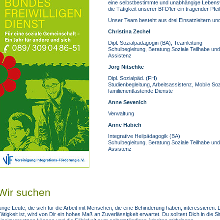
eine selbstbestimmte und unabhängige Lebensw
die Tätigkeit unserer BFD'ler ein tragender Pfeil
Unser Team besteht aus drei Einsatzleitern und
Christina Zechel
Dipl. Sozialpädagogin (BA), Teamleitung
Schulbegleitung, Beratung Soziale Teilhabe un
Assistenz
Jörg Nitschke
Dipl. Sozialpäd. (FH)
Studienbegleitung, Arbeitsassistenz, Mobile Soz
familienentlastende Dienste
Anne Sevenich
Verwaltung
Anne Häbich
Integrative Heilpädagogik (BA)
Schulbegleitung, Beratung Soziale Teilhabe un
Assistenz
Wir suchen
unge Leute, die sich für die Arbeit mit Menschen, die eine Behinderung haben, interessieren.
ätigkeit ist, wird von Dir ein hohes Maß an Zuverlässigkeit erwartet. Du solltest Dich in die