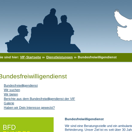
Sie sind hier:
VIF-Startseite
Dienstleistungen
Bundesfreiwilligendienst
Bundesfreiwilligendienst
Bundesfreiwilligendienst
Wir suchen
Wir bieten
Berichte aus dem Bundesfreiwilligendienst der VIF
Galerie
Haben wir Dein Interesse geweckt?
Bundesfreiwilligendienst
Wir sind eine Beratungsstelle und ein ambulant
Behinderung. Unser Ziel ist es seit über 30 J