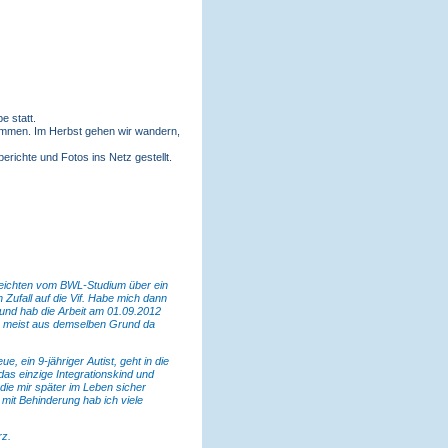
e statt.
kommen. Im Herbst gehen wir wandern,
richte und Fotos ins Netz gestellt.
 reichten vom BWL-Studium über ein
Zufall auf die Vif. Habe mich dann
 und hab die Arbeit am 01.09.2012
ie meist aus demselben Grund da
, ein 9-jähriger Autist, geht in die
das einzige Integrationskind und
 die mir später im Leben sicher
mit Behinderung hab ich viele
rz.