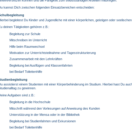
ineinversetzen können und die Fähigkeit zum selbstständigen Arbeiten mitbringen.
Du kannst Dich zwischen folgenden Einsatzbereichen entscheiden:
Schulbegleitung
ierbei begleitest Du Kinder und Jugendliche mit einer körperlichen, geistigen oder seelische
u deinen Tätigkeiten gehören z.B.:
Begleitung zur Schule
Mitschreiben im Unterricht
Hilfe beim Raumwechsel
Motivation zur Unterrichtsteilnahme und Tagesstrukturierung
Zusammenarbeit mit den Lehrkräften
Begleitung bei Ausflügen und Klassenfahrten
bei Bedarf Toilettenhilfe
Studienbegleitung
u assistierst einem Studenten mit einer Körperbehinderung im Studium. Hierbei hast Du auch 
tudienalltag zu gewinnen.
eine Aufgaben sind z.B.:
Begleitung in die Hochschule
Mitschrift während den Vorlesungen auf Anweisung des Kunden
Unterstützung in der Mensa oder in der Bibliothek
Begleitung bei Studienfahrten und Exkursionen
bei Bedarf Toilettenhilfe