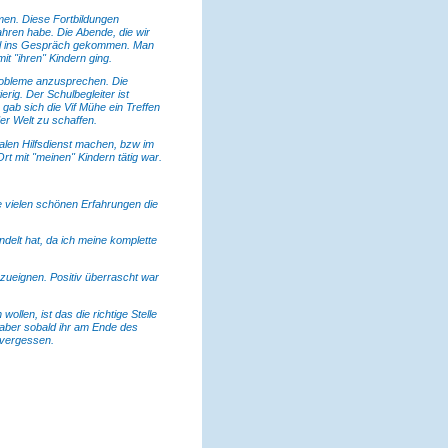
men. Diese Fortbildungen
ahren habe. Die Abende, die wir
iel ins Gespräch gekommen. Man
t "ihren" Kindern ging.
Probleme anzusprechen. Die
erig. Der Schulbegleiter ist
gab sich die Vif Mühe ein Treffen
er Welt zu schaffen.
ialen Hilfsdienst machen, bzw im
t mit "meinen" Kindern tätig war.
ie vielen schönen Erfahrungen die
delt hat, da ich meine komplette
zueignen. Positiv überrascht war
ollen, ist das die richtige Stelle
, aber sobald ihr am Ende des
l vergessen.