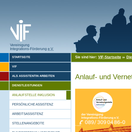
Vereinigung
Integrations-Förderung
e.V.
Sie sind hier:
VIF-Startseite
Die
STARTSEITE
VIF
Anlauf- und Vernet
ALS ASSISTENTIN ARBEITEN
DIENSTLEISTUNGEN
ANLAUFSTELLE INKLUSION
PERSÖNLICHE ASSISTENZ
ARBEITSASSISTENZ
STELLENANGEBOTE