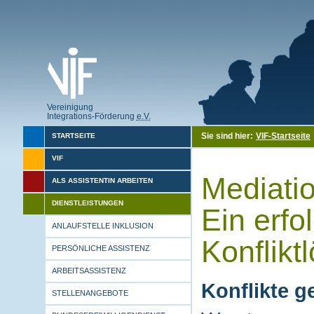
Vereinigung
Integrations-Förderung
e.V.
Sie sind hier:
VIF-Startseite
STARTSEITE
VIF
Mediati
ALS ASSISTENTIN ARBEITEN
DIENSTLEISTUNGEN
Ein erfo
ANLAUFSTELLE INKLUSION
Konflikt
PERSÖNLICHE ASSISTENZ
ARBEITSASSISTENZ
Konflikte 
STELLENANGEBOTE