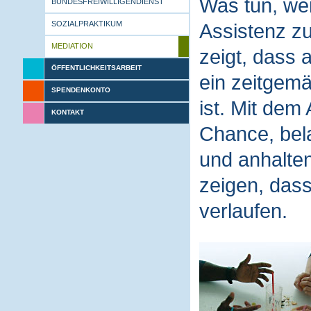
Was tun, wen
BUNDESFREIWILLIGENDIENST
SOZIALPRAKTIKUM
Assistenz zu
MEDIATION
zeigt, dass 
ÖFFENTLICHKEITSARBEIT
ein zeitgem
SPENDENKONTO
ist. Mit dem
KONTAKT
Chance, bela
und anhalte
zeigen, dass
verlaufen.