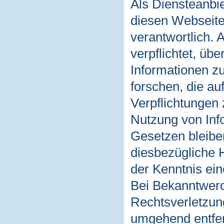
Als Diensteanbie
diesen Webseit
verantwortlich. 
verpflichtet, üb
Informationen 
forschen, die au
Verpflichtungen
Nutzung von Inf
Gesetzen bleibe
diesbezügliche H
der Kenntnis ei
Bei Bekanntwer
Rechtsverletzun
umgehend entfe