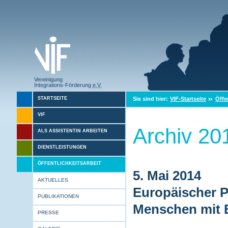
Vereinigung
Integrations-Förderung
e.V.
Sie sind hier:
VIF-Startseite
Öffe
STARTSEITE
VIF
Archiv 20
ALS ASSISTENTIN ARBEITEN
DIENSTLEISTUNGEN
ÖFFENTLICHKEITSARBEIT
5. Mai 2014
AKTUELLES
Europäischer P
PUBLIKATIONEN
Menschen mit 
PRESSE