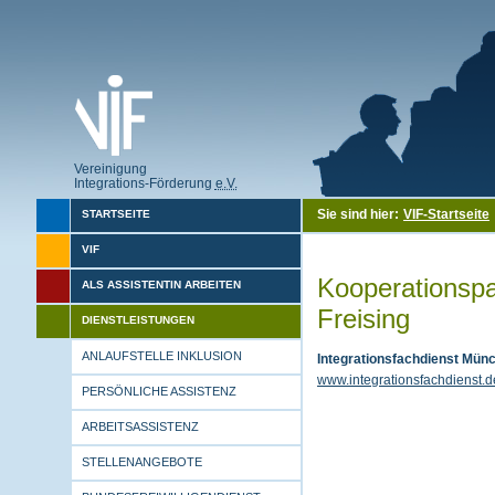
Vereinigung
Integrations-Förderung
e.V.
Sie sind hier:
VIF-Startseite
STARTSEITE
VIF
Kooperationspa
ALS ASSISTENTIN ARBEITEN
Freising
DIENSTLEISTUNGEN
ANLAUFSTELLE INKLUSION
Integrationsfachdienst Mün
www.integrationsfachdienst.d
PERSÖNLICHE ASSISTENZ
ARBEITSASSISTENZ
STELLENANGEBOTE