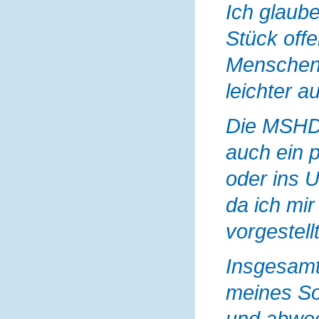
Ich glaub
Stück off
Menschen, 
leichter 
Die MSHD-
auch ein p
oder ins U
da ich mi
vorgestell
Insgesamt
meines So
und abwec