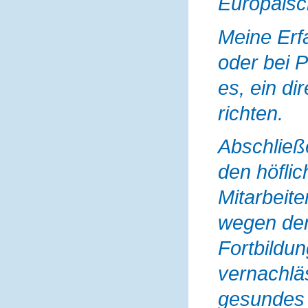
Europäisc
Meine Erf
oder bei P
es, ein di
richten.
Abschließ
den höfli
Mitarbeite
wegen der
Fortbildu
vernachläs
gesundes A