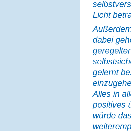
selbstver
Licht betr
Außerdem 
dabei geh
geregelten
selbstsic
gelernt b
einzugehe
Alles in a
positives
würde das
weiteremp