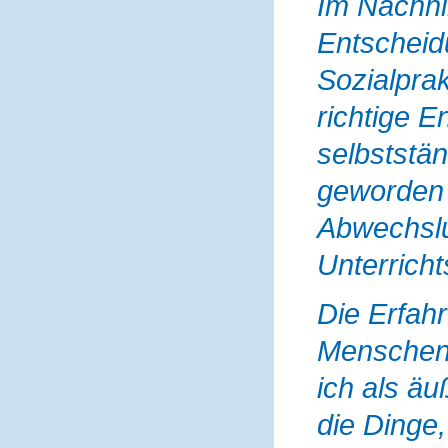
Im Nachhi
Entscheidu
Sozialprak
richtige E
selbststä
geworden 
Abwechslu
Unterricht
Die Erfah
Menschen
ich als äu
die Dinge,