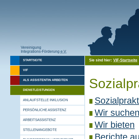
Vereinigung
Integrations-Förderung
e.V.
Sie sind hier:
VIF-Startseite
STARTSEITE
VIF
Sozialp
ALS ASSISTENTIN ARBEITEN
DIENSTLEISTUNGEN
Sozialprak
ANLAUFSTELLE INKLUSION
Wir suche
PERSÖNLICHE ASSISTENZ
ARBEITSASSISTENZ
Wir bieten
STELLENANGEBOTE
Berichte a