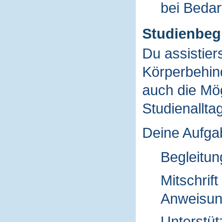
bei Bedarf
Studienbeg
Du assistier
Körperbehin
auch die Mög
Studienallta
Deine Aufgab
Begleitun
Mitschrif
Anweisun
Unterstüt