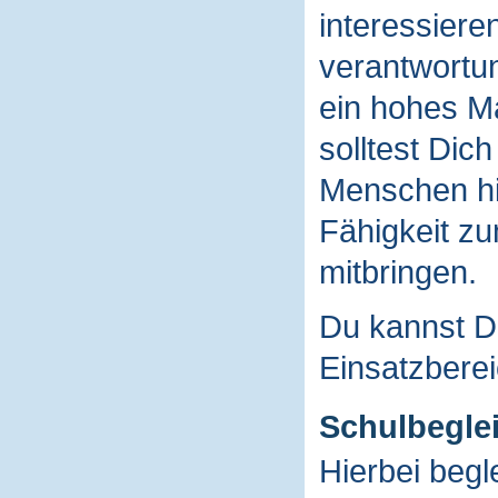
interessiere
verantwortung
ein hohes Ma
solltest Dich
Menschen hi
Fähigkeit zu
mitbringen.
Du kannst D
Einsatzbere
Schulbegle
Hierbei begl