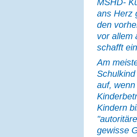
MSHD- Kun
ans Herz 
den vorher
vor allem 
schafft ei
Am meiste
Schulkind 
auf, wenn
Kinderbet
Kindern bi
"autoritäre
gewisse G