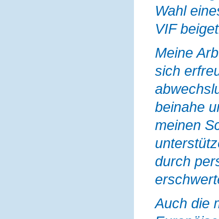
Wahl eine
VIF beiget
Meine Arbe
sich erfre
abwechslu
beinahe u
meinen Sc
unterstüt
durch pers
erschwerte
Auch die m